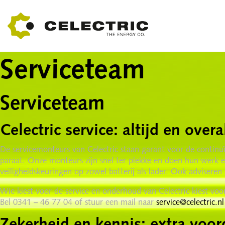
Serviceteam
Serviceteam
Celectric service: altijd en overa
De servicemonteurs van Celectric staan garant voor de continuï
paraat. Onze monteurs zijn snel ter plekke en doen hun werk ef
veiligheidskeuringen op zowel batterij als lader. Ook adviseren
Wie kiest voor de service en onderhoud van Celectric kiest voo
Bel 0341 – 46 77 04 of stuur een mail naar
service@celectric.nl