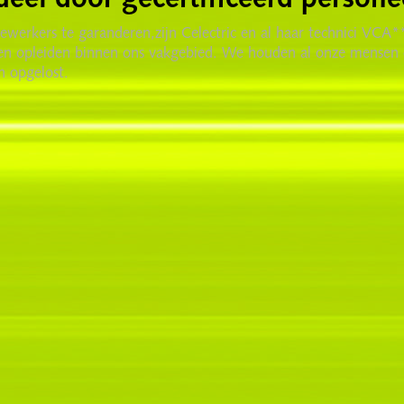
deel door gecertificeerd persone
rkers te garanderen,zijn Celectric en al haar technici VCA** 
nnen opleiden binnen ons vakgebied. We houden al onze mensen
n opgelost.