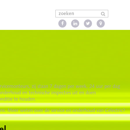
ervicemonteurs, zij staan 7 dagen per week, 24 uur per dag
 onderhoud en technische inspecties uit en doen
onditie te houden.
tions. Meer weten over de service en onderhoud van Celectric?