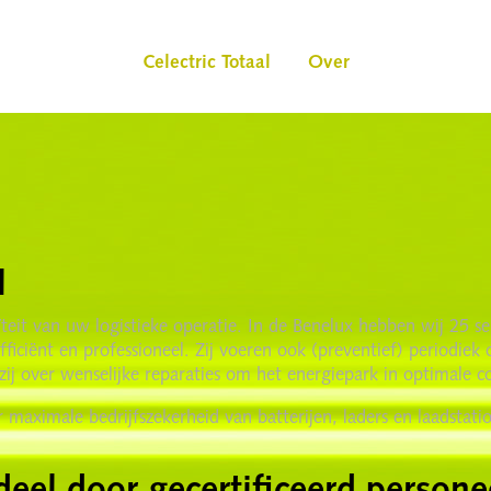
Celectric Totaal
Over
l
teit van uw logistieke operatie. In de Benelux hebben wij 25 s
ficiënt en professioneel. Zij voeren ook (preventief) periodiek
 zij over wenselijke reparaties om het energiepark in optimale c
r maximale bedrijfszekerheid van batterijen, laders en laadsta