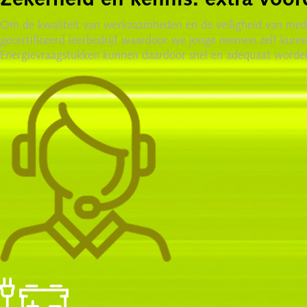
Zekerheid en kennis: extra voor
Om de kwaliteit van werkzaamheden en de veiligheid van medewe
gecertificeerd leerbedrijf waardoor we jonge mensen zelf ku
Energievraagstukken kunnen daardoor snel en adequaat worde