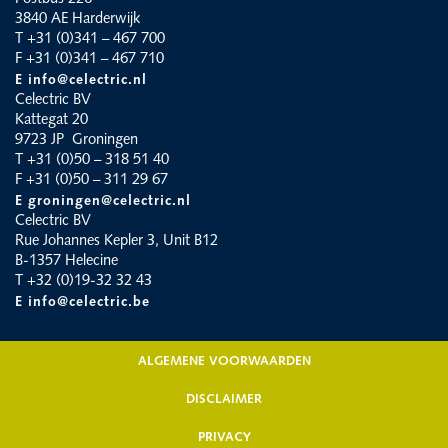
3840 AE Harderwijk
T +31 (0)341 – 467 700
F +31 (0)341 – 467 710
E info@celectric.nl
Celectric BV
Kattegat 20
9723 JP Groningen
T +31 (0)50 – 318 51 40
F +31 (0)50 – 311 29 67
E groningen@celectric.nl
Celectric BV
Rue Johannes Kepler 3, Unit B12
B-1357 Helecine
T +32 (0)19-32 32 43
E info@celectric.be
ALGEMENE VOORWAARDEN
DISCLAIMER
PRIVACY