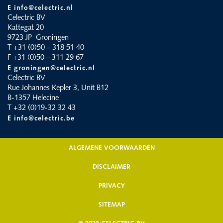
E info@celectric.nl
Celectric BV
Kattegat 20
9723 JP Groningen
T +31 (0)50 – 318 51 40
F +31 (0)50 – 311 29 67
E groningen@celectric.nl
Celectric BV
Rue Johannes Kepler 3, Unit B12
B-1357 Helecine
T +32 (0)19-32 32 43
E info@celectric.be
ALGEMENE VOORWAARDEN
DISCLAIMER
PRIVACY
SITEMAP