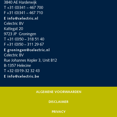
3840 AE Harderwijk
T +31 (0)341 – 467 700
F +31 (0)341 – 467 710
E info@celectric.nl
Celectric BV
Kattegat 20
9723 JP Groningen
T +31 (0)50 – 318 51 40
F +31 (0)50 – 311 29 67
E groningen@celectric.nl
Celectric BV
Rue Johannes Kepler 3, Unit B12
B-1357 Helecine
T +32 (0)19-32 32 43
E info@celectric.be
ALGEMENE VOORWAARDEN
DISCLAIMER
PRIVACY