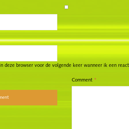
in deze browser voor de volgende keer wanneer ik een reacti
Comment
*