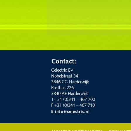
Contact:
Celectric BV
Nobelstraat 34
3846 CG Harderwijk
Postbus 226
3840 AE Harderwijk
T +31 (0)341 – 467 700
F +31 (0)341 – 467 710
E info@celectric.nl