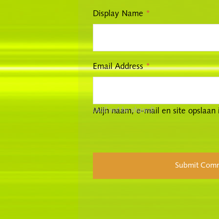
Display Name
*
Email Address
*
(will not be shared)
Mijn naam, e-mail en site opslaan 